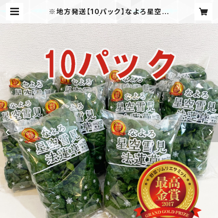
※地方発送【10パック】なよろ星空雪
見法蓮草 | かんだファーム